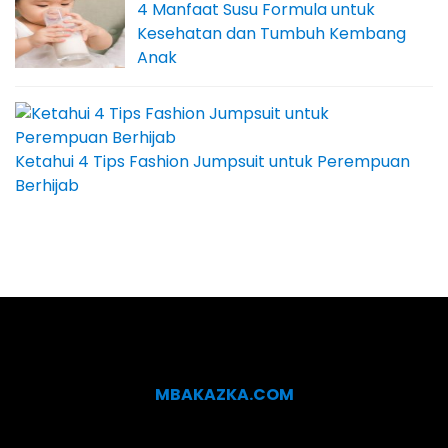
4 Manfaat Susu Formula untuk
Kesehatan dan Tumbuh Kembang
Anak
Ketahui 4 Tips Fashion Jumpsuit untuk Perempuan
Berhijab
MBAKAZKA.COM