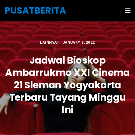
Skip to the content
PUSATBERITA
Tog
LAINNYA
JANUARY 8, 2022
Jadwal Bioskop
Ambarrukmo XXI Cinema
21 Sleman Yogyakarta
Terbaru Tayang Minggu
Ini