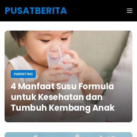
Skip to the content
PUSATBERITA
Tog
PARENTING
4 Manfaat Susu Formula
untuk Kesehatan dan
Tumbuh Kembang Anak