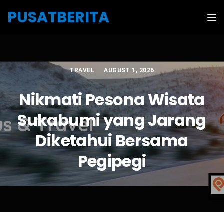
Skip to the content
PUSATBERITA
Tog
TRAVEL
AUGUST 1, 2026
Nikmati Pesona Wisata
Sukabumi yang Jarang
Diketahui Bersama
Pegipegi