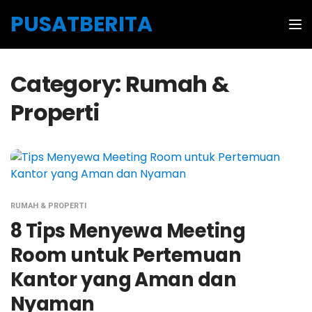
Skip to the content
PUSATBERITA
Tog
Category:
Rumah &
Properti
RUMAH & PROPERTI
8 Tips Menyewa Meeting
Room untuk Pertemuan
Kantor yang Aman dan
Nyaman