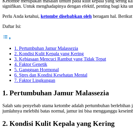
Ketombe merupakan masalah umum pada kulit kepala yang sering ka
signifikan. Untuk menghadapinya dengan efektif, penting bagi kita
Perlu Anda ketahui,
ketombe disebabkan oleh
beragam hal. Berikut
Daftar Isi:
1. Pertumbuhan Jamur Malassezia
2. Kondisi Kulit Kepala yang Kering
3. Kebiasaan Mencuci Rambut yang Tidak Tepat
4. Faktor Genetik
5. Gangguan Hormonal
6. Stres dan Kondisi Kesehatan Mental
7. Faktor Lingkungan
1. Pertumbuhan Jamur Malassezia
Salah satu penyebab utama ketombe adalah pertumbuhan berlebihan ja
jumlahnya melebihi batas normal, jamur ini bisa mengganggu keseimba
2. Kondisi Kulit Kepala yang Kering