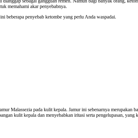
li dianggap sebagai gangguan remeh. Namun bagi banyak orang, keto
 untuk memahami akar penyebabnya.
 ini beberapa penyebab ketombe yang perlu Anda waspadai.
mur Malassezia pada kulit kepala. Jamur ini sebenarnya merupakan bag
ngan kulit kepala dan menyebabkan iritasi serta pengelupasan, yang k