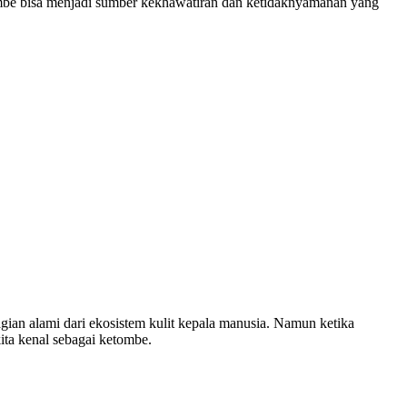
mbe bisa menjadi sumber kekhawatiran dan ketidaknyamanan yang
ian alami dari ekosistem kulit kepala manusia. Namun ketika
ita kenal sebagai ketombe.