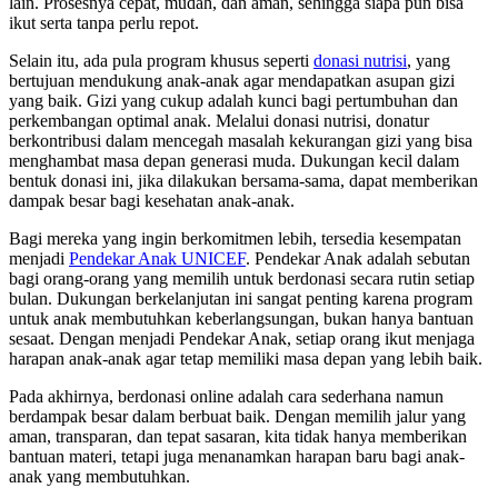
lain. Prosesnya cepat, mudah, dan aman, sehingga siapa pun bisa
ikut serta tanpa perlu repot.
Selain itu, ada pula program khusus seperti
donasi nutrisi
, yang
bertujuan mendukung anak-anak agar mendapatkan asupan gizi
yang baik. Gizi yang cukup adalah kunci bagi pertumbuhan dan
perkembangan optimal anak. Melalui donasi nutrisi, donatur
berkontribusi dalam mencegah masalah kekurangan gizi yang bisa
menghambat masa depan generasi muda. Dukungan kecil dalam
bentuk donasi ini, jika dilakukan bersama-sama, dapat memberikan
dampak besar bagi kesehatan anak-anak.
Bagi mereka yang ingin berkomitmen lebih, tersedia kesempatan
menjadi
Pendekar Anak UNICEF
. Pendekar Anak adalah sebutan
bagi orang-orang yang memilih untuk berdonasi secara rutin setiap
bulan. Dukungan berkelanjutan ini sangat penting karena program
untuk anak membutuhkan keberlangsungan, bukan hanya bantuan
sesaat. Dengan menjadi Pendekar Anak, setiap orang ikut menjaga
harapan anak-anak agar tetap memiliki masa depan yang lebih baik.
Pada akhirnya, berdonasi online adalah cara sederhana namun
berdampak besar dalam berbuat baik. Dengan memilih jalur yang
aman, transparan, dan tepat sasaran, kita tidak hanya memberikan
bantuan materi, tetapi juga menanamkan harapan baru bagi anak-
anak yang membutuhkan.