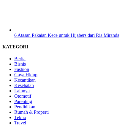
6 Atasan Pakaian Kece untuk Hijabers dari Ria Miranda
KATEGORI
Berita
Bisnis
Fashion
Gaya Hidup
Kecantikan
Kesehatan
Lainnya
Otomotif
Parenting
Pendidikan
Rumah & Properti
Tekno
Travel