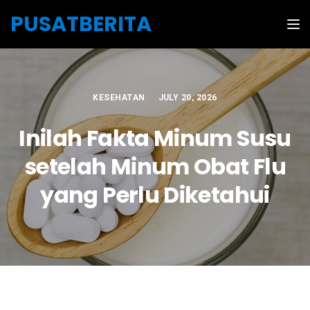
Skip to the content
PUSATBERITA
Tog
KESEHATAN
JULY 20, 2026
Inilah Fakta Minum Susu
setelah Minum Obat Flu
yang Perlu Diketahui