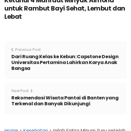
Ketahui 4 Manfaat Minyak Almond
untuk Rambut Bayi Sehat, Lembut dan
Lebat
Previous Post
Dari Ruang Kelas ke Kebun: Capstone Design
Universitas Pertamina Lahirkan Karya Anak
Bangsa
Next Post
Rekomendasi Wisata Pantai di Banten yang
Terkenal dan Banyak Dikunjungi
Home
>
Kesehatan
>
Inilah Fakta Minum Susu setelah