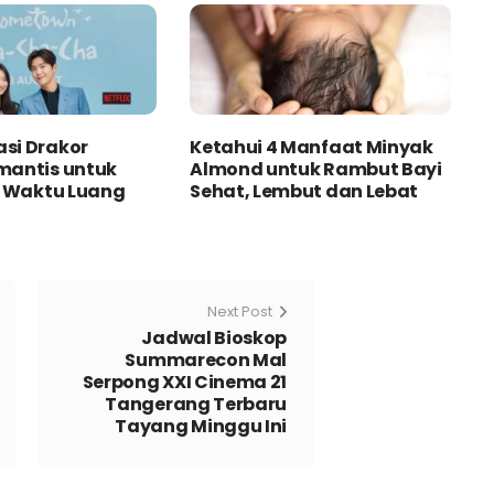
si Drakor
Ketahui 4 Manfaat Minyak
mantis untuk
Almond untuk Rambut Bayi
i Waktu Luang
Sehat, Lembut dan Lebat
Next Post
Jadwal Bioskop
Summarecon Mal
Serpong XXI Cinema 21
Tangerang Terbaru
Tayang Minggu Ini