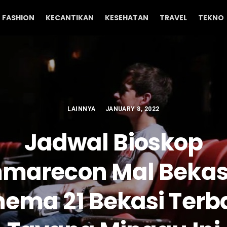
FASHION
KECANTIKAN
KESEHATAN
TRAVEL
TEKNO
LAINNYA
JANUARY 8, 2022
Jadwal Bioskop
marecon Mal Bekasi
nema 21 Bekasi Terb