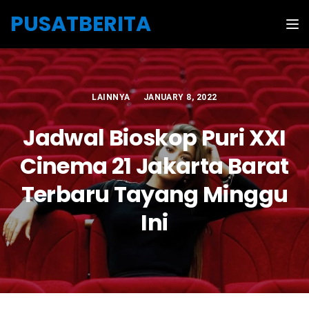
Skip to the content
PUSATBERITA
Tog
LAINNYA
JANUARY 8, 2022
Jadwal Bioskop Puri XXI
Cinema 21 Jakarta Barat
Terbaru Tayang Minggu
Ini