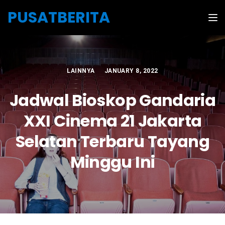
Skip to the content
PUSATBERITA
Tog
LAINNYA
JANUARY 8, 2022
Jadwal Bioskop Gandaria
XXI Cinema 21 Jakarta
Selatan Terbaru Tayang
Minggu Ini