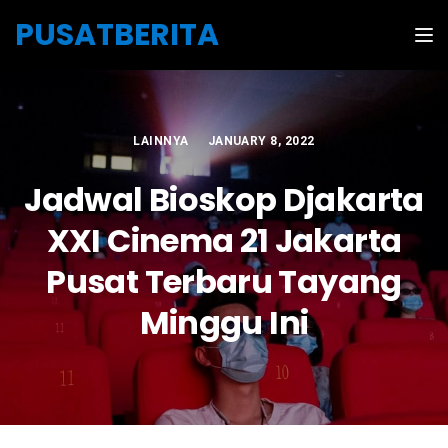
Skip to the content
PUSATBERITA
Tog
LAINNYA
JANUARY 8, 2022
Jadwal Bioskop Djakarta
XXI Cinema 21 Jakarta
Pusat Terbaru Tayang
Minggu Ini