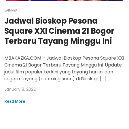
LAINNYA
Jadwal Bioskop Pesona
Square XXI Cinema 21 Bogor
Terbaru Tayang Minggu Ini
MBAKAZKA.COM – Jadwal Bioskop Pesona Square XXI
Cinema 21 Bogor Terbaru Tayang Minggu Ini. Update
judul film populer terkini yang tayang hari ini dan
segera tayang (cooming soon) di Bioskop […]
January 8, 2022
Read More