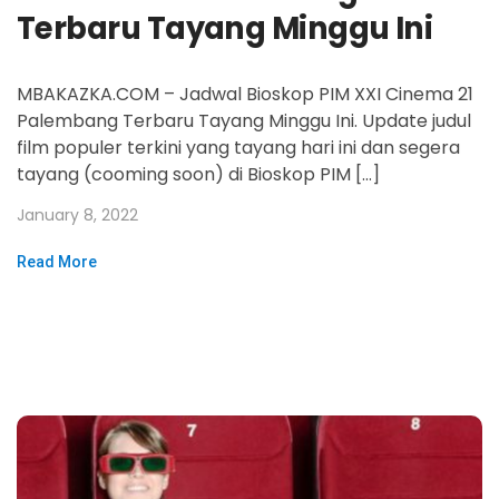
Terbaru Tayang Minggu Ini
MBAKAZKA.COM – Jadwal Bioskop PIM XXI Cinema 21
Palembang Terbaru Tayang Minggu Ini. Update judul
film populer terkini yang tayang hari ini dan segera
tayang (cooming soon) di Bioskop PIM […]
January 8, 2022
Read More