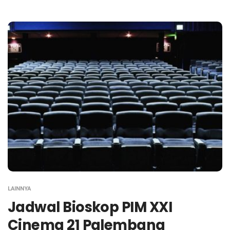
LAINNYA
Jadwal Bioskop PIM XXI
Cinema 21 Palembang