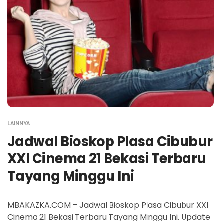
LAINNYA
Jadwal Bioskop Plasa Cibubur
XXI Cinema 21 Bekasi Terbaru
Tayang Minggu Ini
MBAKAZKA.COM – Jadwal Bioskop Plasa Cibubur XXI
Cinema 21 Bekasi Terbaru Tayang Minggu Ini. Update