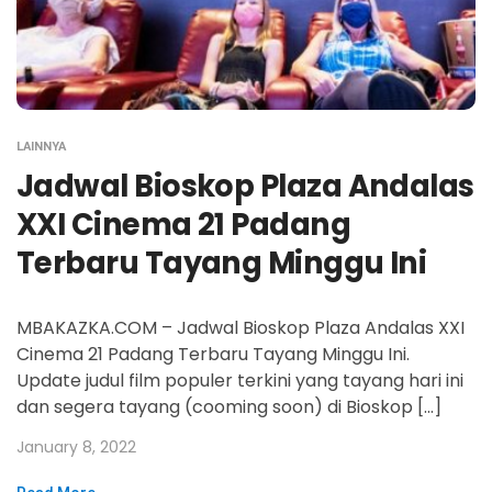
LAINNYA
Jadwal Bioskop Plaza Andalas
XXI Cinema 21 Padang
Terbaru Tayang Minggu Ini
MBAKAZKA.COM – Jadwal Bioskop Plaza Andalas XXI
Cinema 21 Padang Terbaru Tayang Minggu Ini.
Update judul film populer terkini yang tayang hari ini
dan segera tayang (cooming soon) di Bioskop […]
January 8, 2022