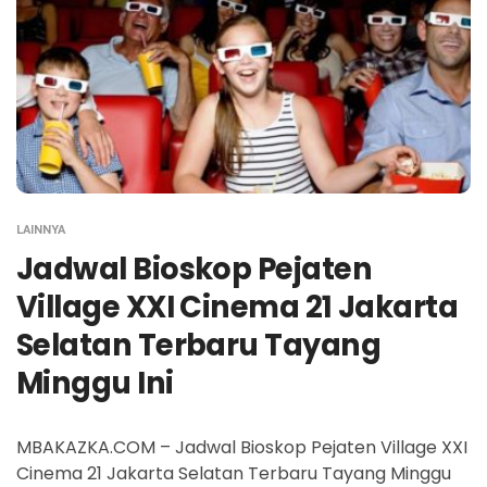
LAINNYA
Jadwal Bioskop Pejaten
Village XXI Cinema 21 Jakarta
Selatan Terbaru Tayang
Minggu Ini
MBAKAZKA.COM – Jadwal Bioskop Pejaten Village XXI
Cinema 21 Jakarta Selatan Terbaru Tayang Minggu