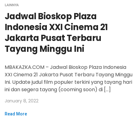
LAINNYA
Jadwal Bioskop Plaza
Indonesia XXI Cinema 21
Jakarta Pusat Terbaru
Tayang Minggu Ini
MBAKAZKA.COM – Jadwal Bioskop Plaza Indonesia
XXI Cinema 21 Jakarta Pusat Terbaru Tayang Minggu
Ini. Update judul film populer terkini yang tayang hari
ini dan segera tayang (cooming soon) di […]
January 8, 2022
Read More