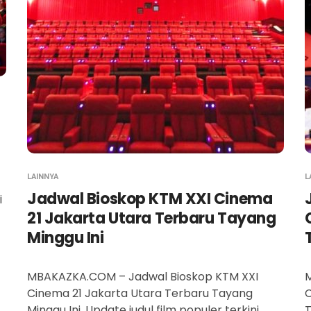
LAINNYA
L
Jadwal Bioskop KTM XXI Cinema
i
21 Jakarta Utara Terbaru Tayang
Minggu Ini
MBAKAZKA.COM – Jadwal Bioskop KTM XXI
Cinema 21 Jakarta Utara Terbaru Tayang
C
Minggu Ini. Update judul film populer terkini
T