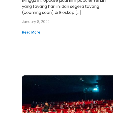
Minggu Ini. Update judul film populer terkini
yang tayang hari ini dan segera tayang
(cooming soon) di Bioskop […]
January 8, 2022
Read More