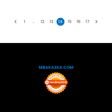
1
…
12
13
14
15
16
17
MBAKAZKA.COM