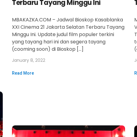
Terbaru Tayang Minggu Ini
MBAKAZKA.COM – Jadwal Bioskop Kasablanka
XXI Cinema 21 Jakarta Selatan Terbaru Tayang
V
Minggu Ini. Update judul film populer terkini
T
yang tayang hari ini dan segera tayang
t
(cooming soon) di Bioskop […]
(
January 8, 2022
J
Read More
R